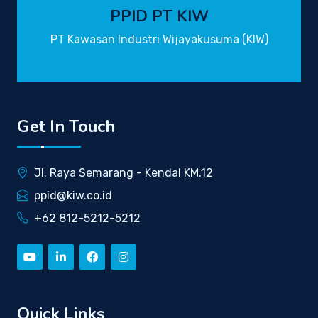
PPID PT KIW
PT Kawasan Industri Wijayakusuma (KIW)
Get In Touch
Jl. Raya Semarang - Kendal KM.12
ppid@kiw.co.id
+62 812-5212-5212
Quick Links